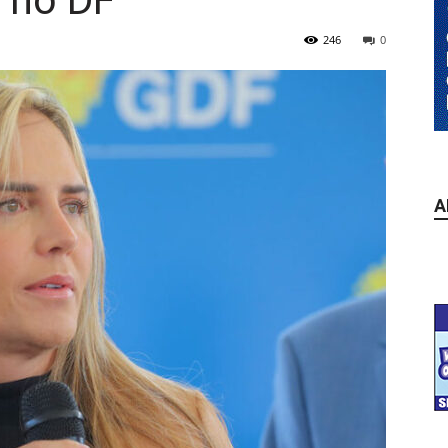
 no DF
246
0
A