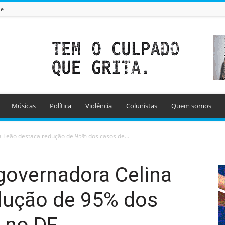
de
Músicas
Política
Violência
Colunistas
Quem somos
a Leão destaca redução de 95% dos casos de...
governadora Celina
dução de 95% dos