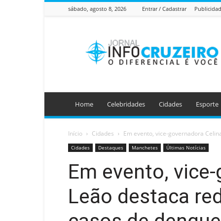
sábado, agosto 8, 2026
Entrar / Cadastrar
Publicida
Jornal
Info
Cruzeiro
Home
Celebridades
Cidades
Esporte
Início
Cidades
Em evento, vice-governadora Celin
Cidades
Destaques
Manchetes
Últimas Notícias
Em evento, vice-
Leão destaca re