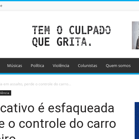
de
Músicas
Política
Violência
Colunistas
Quem somos
a em assalto, perde o controle do carro...
olência
icativo é esfaqueada
e o controle do carro