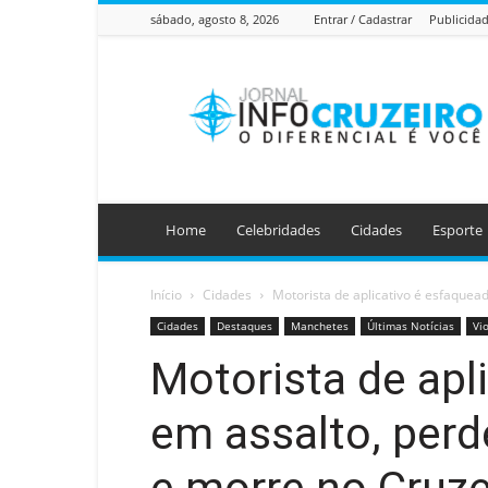
sábado, agosto 8, 2026
Entrar / Cadastrar
Publicida
Jornal
Info
Cruzeiro
Home
Celebridades
Cidades
Esporte
Início
Cidades
Motorista de aplicativo é esfaquead
Cidades
Destaques
Manchetes
Últimas Notícias
Vi
Motorista de apl
em assalto, perd