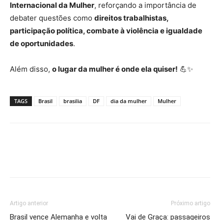
Internacional da Mulher
, reforçando a importância de
debater questões como
direitos trabalhistas,
participação política, combate à violência e igualdade
de oportunidades
.
Além disso,
o lugar da mulher é onde ela quiser!
💪✨
TAGS
Brasil
brasilia
DF
dia da mulher
Mulher
Artigo anterior
Próximo artigo
Brasil vence Alemanha e volta
Vai de Graça: passageiros