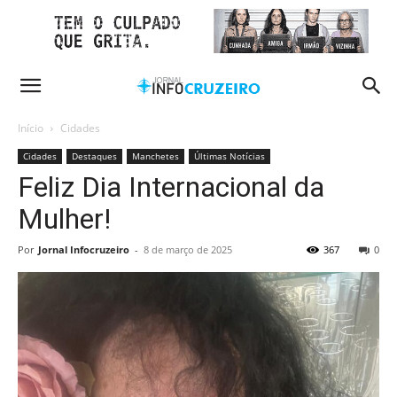
Início
Cidades
Cidades
Destaques
Manchetes
Últimas Notícias
Feliz Dia Internacional da
Mulher!
Por
Jornal Infocruzeiro
-
8 de março de 2025
367
0