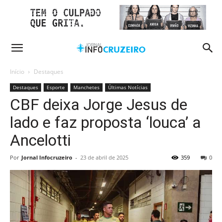
Início
Destaques
Destaques
Esporte
Manchetes
Últimas Notícias
CBF deixa Jorge Jesus de
lado e faz proposta ‘louca’ a
Ancelotti
Por
Jornal Infocruzeiro
-
23 de abril de 2025
359
0