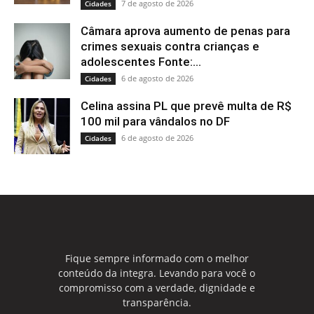
7 de agosto de 2026
Cidades
Câmara aprova aumento de penas para
crimes sexuais contra crianças e
adolescentes Fonte:...
6 de agosto de 2026
Cidades
Celina assina PL que prevê multa de R$
100 mil para vândalos no DF
6 de agosto de 2026
Cidades
Fique sempre informado com o melhor
conteúdo da integra. Levando para você o
compromisso com a verdade, dignidade e
transparência.