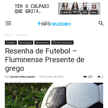
Início
Cidades
Cidades
Destaques
Manchetes
Últimas Notícias
Resenha de Futebol –
Fluminense Presente de
grego
Por
Jornal Infocruzeiro
-
18 de julho de 2025
229
0