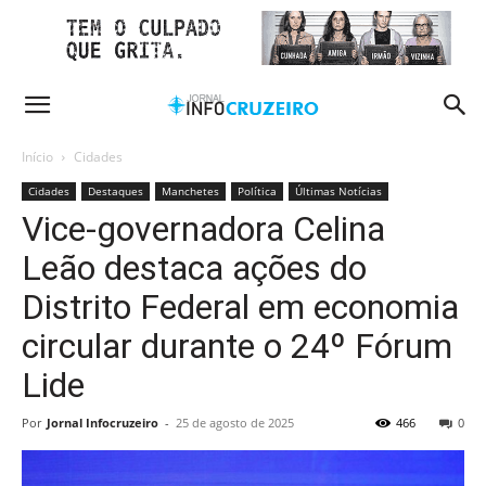
Início
Cidades
Cidades
Destaques
Manchetes
Política
Últimas Notícias
Vice-governadora Celina
Leão destaca ações do
Distrito Federal em economia
circular durante o 24º Fórum
Lide
Por
Jornal Infocruzeiro
-
25 de agosto de 2025
466
0