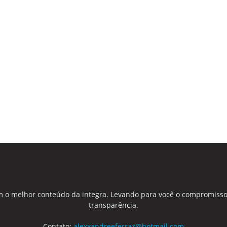
 o melhor conteúdo da integra. Levando para você o compromisso
transparência.
Contato:
alexxandreeferraz@hotmail.com