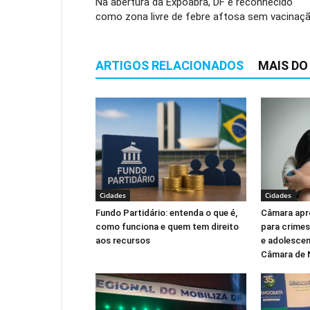
Na abertura da Expoabra, DF é reconhecido
como zona livre de febre aftosa sem vacinaç
ARTIGOS RELACIONADOS
MAIS DO
Cidades
Cidades
Fundo Partidário: entenda o que é,
Câmara apr
como funciona e quem tem direito
para crimes
aos recursos
e adolescen
Câmara de 