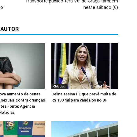
Transporte público terá Vai de Graça também
ão
neste sábado (6)
 AUTOR
Cidades
ova aumento de penas
Celina assina PL que prevê multa de
 sexuais contra crianças
R$ 100 mil para vândalos no DF
tes Fonte: Agência
Notícias