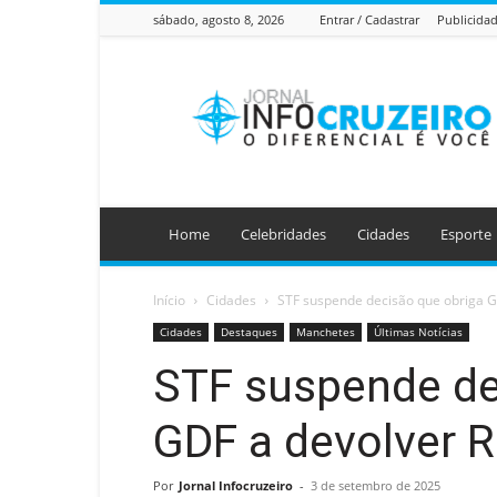
sábado, agosto 8, 2026
Entrar / Cadastrar
Publicida
Jornal
Info
Cruzeiro
Home
Celebridades
Cidades
Esporte
Início
Cidades
STF suspende decisão que obriga GD
Cidades
Destaques
Manchetes
Últimas Notícias
STF suspende de
GDF a devolver R
Por
Jornal Infocruzeiro
-
3 de setembro de 2025