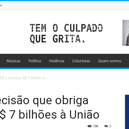
de
Músicas
Política
Violência
Colunistas
Quem somos
F a devolver R$ 7 bilhões à...
cisão que obriga
$ 7 bilhões à União
196
0