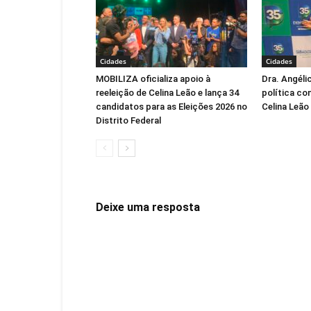
Cidades
Cidades
MOBILIZA oficializa apoio à
Dra. Angéli
reeleição de Celina Leão e lança 34
política co
candidatos para as Eleições 2026 no
Celina Leão
Distrito Federal
Deixe uma resposta