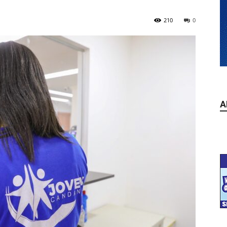
210
0
A