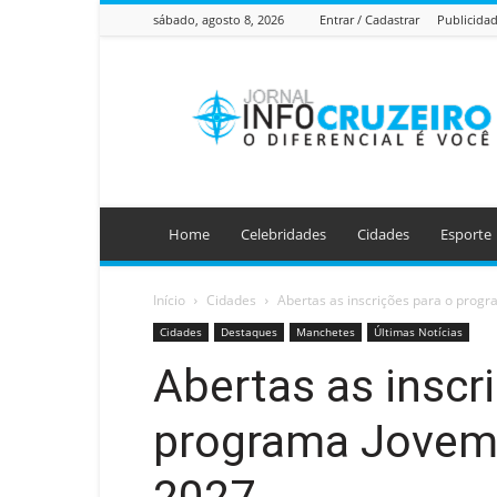
sábado, agosto 8, 2026
Entrar / Cadastrar
Publicida
Jornal
Info
Cruzeiro
Home
Celebridades
Cidades
Esporte
Início
Cidades
Abertas as inscrições para o pro
Cidades
Destaques
Manchetes
Últimas Notícias
Abertas as inscr
programa Jovem