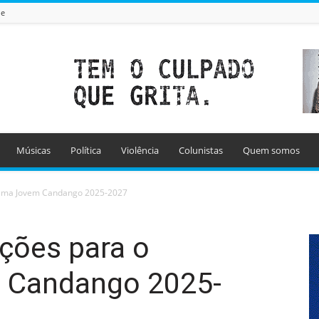
de
Músicas
Política
Violência
Colunistas
Quem somos
grama Jovem Candango 2025-2027
ições para o
 Candango 2025-