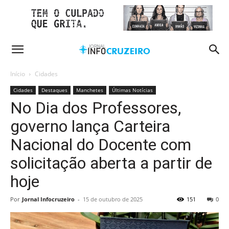
Início
Cidades
Cidades
Destaques
Manchetes
Últimas Notícias
No Dia dos Professores,
governo lança Carteira
Nacional do Docente com
solicitação aberta a partir de
hoje
Por
Jornal Infocruzeiro
-
15 de outubro de 2025
151
0