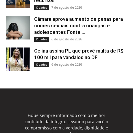
recursos
7 de agosto de 2026
Cidades
Câmara aprova aumento de penas para
crimes sexuais contra crianças e
adolescentes Fonte:...
6 de agosto de 2026
Cidades
Celina assina PL que prevê multa de R$
100 mil para vândalos no DF
6 de agosto de 2026
Cidades
Fique sempre informado com o melhor
conteúdo da integra. Levando para você o
compromisso com a verdade, dignidade e