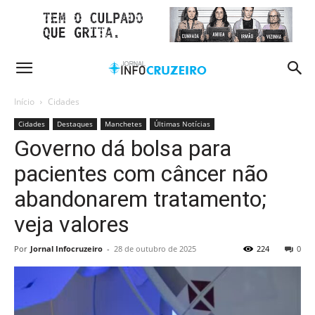
Início
Cidades
Cidades
Destaques
Manchetes
Últimas Notícias
Governo dá bolsa para
pacientes com câncer não
abandonarem tratamento;
veja valores
Por
Jornal Infocruzeiro
-
28 de outubro de 2025
224
0