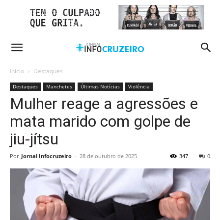
Início
Destaques
Destaques
Manchetes
Últimas Notícias
Violência
Mulher reage a agressões e
mata marido com golpe de
jiu-jítsu
Por
Jornal Infocruzeiro
-
28 de outubro de 2025
347
0