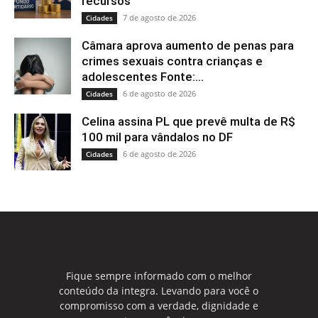
recursos
7 de agosto de 2026
Cidades
Câmara aprova aumento de penas para
crimes sexuais contra crianças e
adolescentes Fonte:...
6 de agosto de 2026
Cidades
Celina assina PL que prevê multa de R$
100 mil para vândalos no DF
6 de agosto de 2026
Cidades
Fique sempre informado com o melhor
conteúdo da integra. Levando para você o
compromisso com a verdade, dignidade e