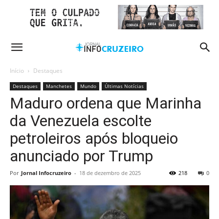
Início
Destaques
Destaques
Manchetes
Mundo
Últimas Notícias
Maduro ordena que Marinha
da Venezuela escolte
petroleiros após bloqueio
anunciado por Trump
Por
Jornal Infocruzeiro
-
18 de dezembro de 2025
218
0