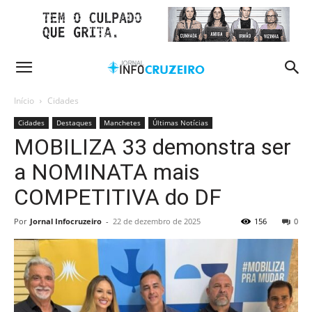
Início
Cidades
Cidades
Destaques
Manchetes
Últimas Notícias
MOBILIZA 33 demonstra ser
a NOMINATA mais
COMPETITIVA do DF
Por
Jornal Infocruzeiro
-
22 de dezembro de 2025
156
0