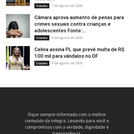
7 de agosto de 2026
Cidades
Câmara aprova aumento de penas para
crimes sexuais contra crianças e
adolescentes Fonte:...
6 de agosto de 2026
Cidades
Celina assina PL que prevê multa de R$
100 mil para vândalos no DF
6 de agosto de 2026
Cidades
Fique sempre informado com o melhor
conteúdo da integra. Levando para você o
compromisso com a verdade, dignidade e
transparência.