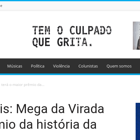
de
Músicas
Política
Violência
Colunistas
Quem somos
 terá o maior prêmio da...
is: Mega da Virada
io da história da