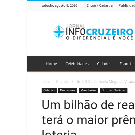
sábado, agosto 8, 2026
Entrar / Cadastrar
Publicida
Jornal
Info
Cruzeiro
Home
Celebridades
Cidades
Esporte
Início
Cidades
Um bilhão de reais: Mega da Virada
Cidades
Destaques
Manchetes
Últimas Notícias
Um bilhão de rea
terá o maior prêm