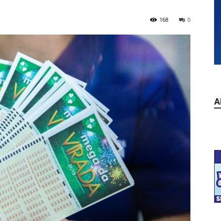
168
0
A