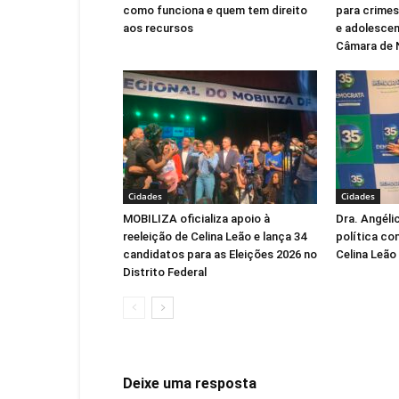
como funciona e quem tem direito
para crimes
aos recursos
e adolescen
Câmara de 
Cidades
Cidades
MOBILIZA oficializa apoio à
Dra. Angéli
reeleição de Celina Leão e lança 34
política co
candidatos para as Eleições 2026 no
Celina Leão
Distrito Federal
Deixe uma resposta