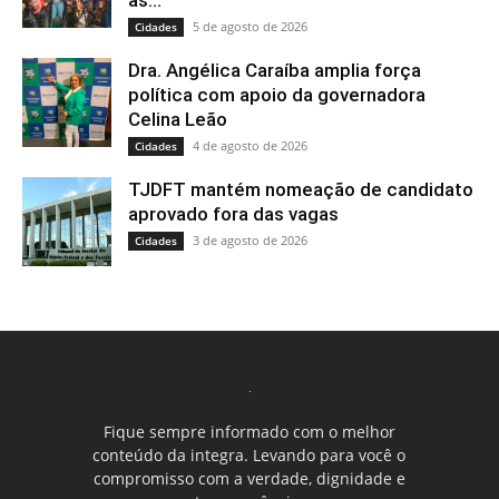
as...
5 de agosto de 2026
Cidades
Dra. Angélica Caraíba amplia força
política com apoio da governadora
Celina Leão
4 de agosto de 2026
Cidades
TJDFT mantém nomeação de candidato
aprovado fora das vagas
3 de agosto de 2026
Cidades
Fique sempre informado com o melhor
conteúdo da integra. Levando para você o
compromisso com a verdade, dignidade e