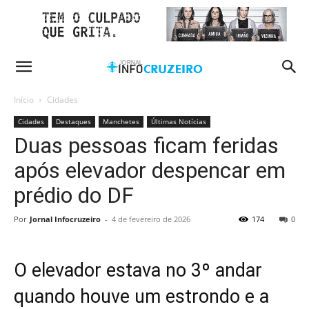
Início
Cidades
Cidades
Destaques
Manchetes
Últimas Notícias
Duas pessoas ficam feridas
após elevador despencar em
prédio do DF
Por
Jornal Infocruzeiro
-
4 de fevereiro de 2026
174
0
O elevador estava no 3º andar
quando houve um estrondo e a