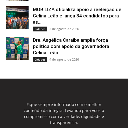
MOBILIZA oficializa apoio à reeleição de
Celina Leão e lança 34 candidatos para
as...
5 de agosto de 2026
Cidades
Dra. Angélica Caraíba amplia força
política com apoio da governadora
Celina Leão
4 de agosto de 2026
Cidades
Fique sempre informado com o melhor
conteúdo da integra. Levando para você o
compromisso com a verdade, dignidade e
transparência.