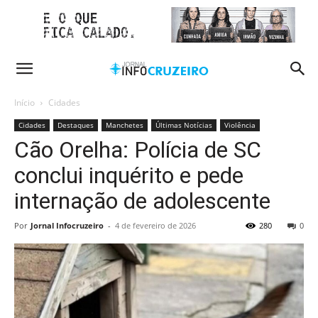
Início
Cidades
Cidades
Destaques
Manchetes
Últimas Notícias
Violência
Cão Orelha: Polícia de SC
conclui inquérito e pede
internação de adolescente
Por
Jornal Infocruzeiro
-
4 de fevereiro de 2026
280
0