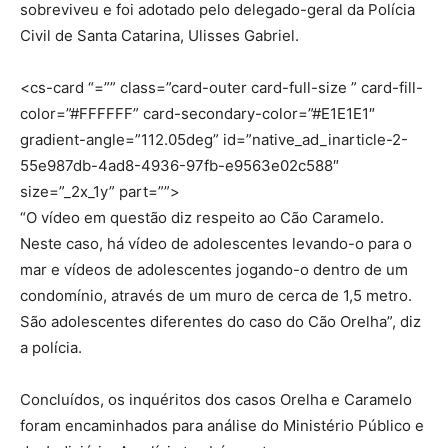
sobreviveu e foi adotado pelo delegado-geral da Polícia
Civil de Santa Catarina, Ulisses Gabriel.
<cs-card “=”” class=”card-outer card-full-size ” card-fill-
color=”#FFFFFF” card-secondary-color=”#E1E1E1″
gradient-angle=”112.05deg” id=”native_ad_inarticle-2-
55e987db-4ad8-4936-97fb-e9563e02c588″
size=”_2x_1y” part=””>
“O vídeo em questão diz respeito ao Cão Caramelo.
Neste caso, há vídeo de adolescentes levando-o para o
mar e vídeos de adolescentes jogando-o dentro de um
condomínio, através de um muro de cerca de 1,5 metro.
São adolescentes diferentes do caso do Cão Orelha”, diz
a polícia.
Concluídos, os inquéritos dos casos Orelha e Caramelo
foram encaminhados para análise do Ministério Público e