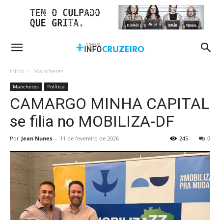
Início
Manchetes
Manchetes
Política
CAMARGO MINHA CAPITAL
se filia no MOBILIZA-DF
Por
Jean Nunes
-
11 de fevereiro de 2026
245
0