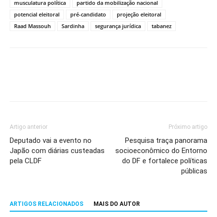
musculatura política
partido da mobilização nacional
potencial eleitoral
pré-candidato
projeção eleitoral
Raad Massouh
Sardinha
segurança jurídica
tabanez
Artigo anterior
Próximo artigo
Deputado vai a evento no
Pesquisa traça panorama
Japão com diárias custeadas
socioeconômico do Entorno
pela CLDF
do DF e fortalece políticas
públicas
ARTIGOS RELACIONADOS
MAIS DO AUTOR