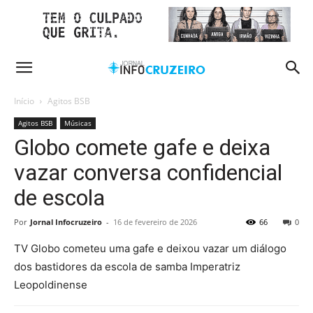
Início
Agitos BSB
Agitos BSB
Músicas
Globo comete gafe e deixa
vazar conversa confidencial
de escola
Por
Jornal Infocruzeiro
-
16 de fevereiro de 2026
66
0
TV Globo cometeu uma gafe e deixou vazar um diálogo
dos bastidores da escola de samba Imperatriz
Leopoldinense