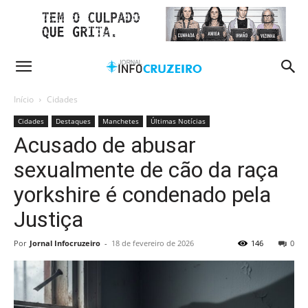
Início
Cidades
Cidades
Destaques
Manchetes
Últimas Notícias
Acusado de abusar
sexualmente de cão da raça
yorkshire é condenado pela
Justiça
Por
Jornal Infocruzeiro
-
18 de fevereiro de 2026
146
0