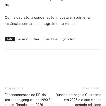
de
Com a decisão, a condenação imposta em primeira
instância permanece integralmente válida.
TAGS
animais
Brasil
mal tratos
yorkshire
Artigo anterior
Próximo artigo
Espancamentos no DF: do
Quando começa a Quaresma
terror das gangues de 1990 às
em 2026 e o que é esse
brigas filmadas em 2026
período religioso