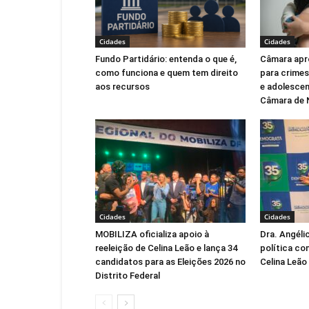
Cidades
Cidades
Fundo Partidário: entenda o que é,
Câmara apr
como funciona e quem tem direito
para crimes
aos recursos
e adolescen
Câmara de 
Cidades
Cidades
MOBILIZA oficializa apoio à
Dra. Angéli
reeleição de Celina Leão e lança 34
política co
candidatos para as Eleições 2026 no
Celina Leão
Distrito Federal