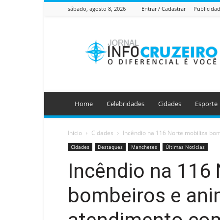
sábado, agosto 8, 2026
Entrar / Cadastrar
Publicida
Jornal
Info
Cruzeiro
Home
Celebridades
Cidades
Esporte
Início
Cidades
Incêndio na 116 Norte mobiliza bo
Cidades
Destaques
Manchetes
Últimas Notícias
Incêndio na 116 
bombeiros e ani