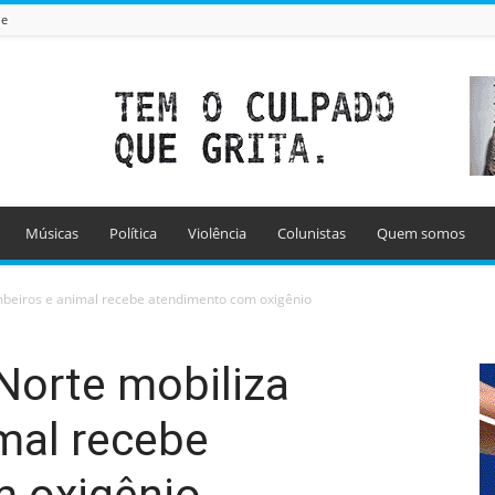
de
Músicas
Política
Violência
Colunistas
Quem somos
mbeiros e animal recebe atendimento com oxigênio
Norte mobiliza
mal recebe