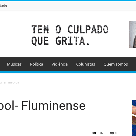
idade
Músicas
Política
Violência
Colunistas
Quem somos
ória heroica
bol- Fluminense
107
0