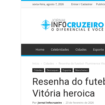
sexta-feira, agosto 7, 2026
Entrar / Cadastrar
Public
Jornal
Info
Cruzeiro
Home
Celebridades
Cidades
Esporte
Início
Cidades
Resenha do futebol- Fluminense Vit
Cidades
Destaques
Esporte
Manchetes
Resenha do fute
Vitória heroica
Por
Jornal Infocruzeiro
-
23 de fevereiro de 2026