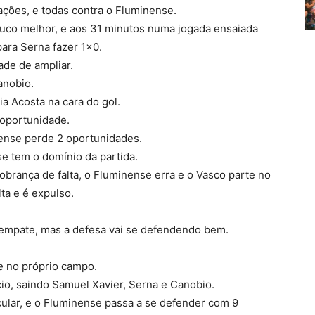
ções, e todas contra o Fluminense.
uco melhor, e aos 31 minutos numa jogada ensaiada
para Serna fazer 1×0.
ade de ampliar.
anobio.
a Acosta na cara do gol.
 oportunidade.
ense perde 2 oportunidades.
e tem o domínio da partida.
brança de falta, o Fluminense erra e o Vasco parte no
lta e é expulso.
empate, mas a defesa vai se defendendo bem.
e no próprio campo.
io, saindo Samuel Xavier, Serna e Canobio.
lar, e o Fluminense passa a se defender com 9