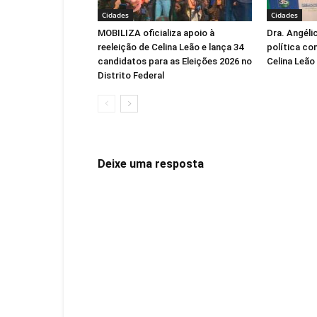
Cidades
Cidades
MOBILIZA oficializa apoio à
Dra. Angéli
reeleição de Celina Leão e lança 34
política co
candidatos para as Eleições 2026 no
Celina Leão
Distrito Federal
Deixe uma resposta