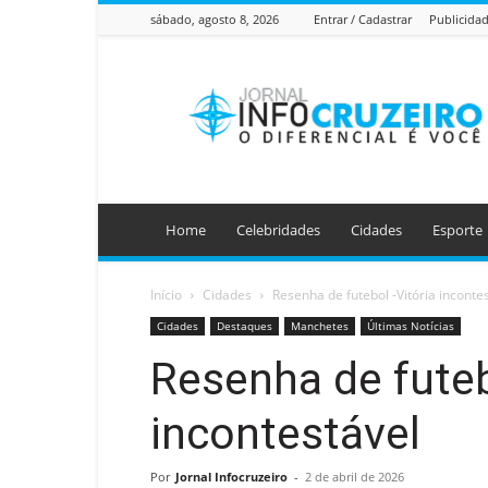
sábado, agosto 8, 2026
Entrar / Cadastrar
Publicida
Jornal
Info
Cruzeiro
Home
Celebridades
Cidades
Esporte
Início
Cidades
Resenha de futebol -Vitória inconte
Cidades
Destaques
Manchetes
Últimas Notícias
Resenha de futeb
incontestável
Por
Jornal Infocruzeiro
-
2 de abril de 2026