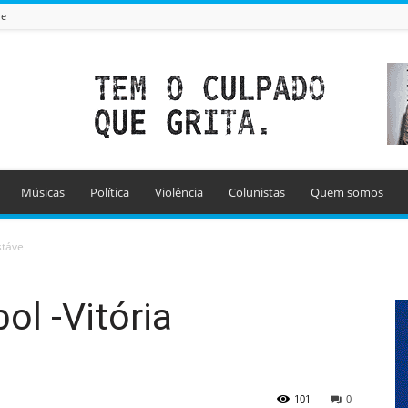
de
Músicas
Política
Violência
Colunistas
Quem somos
stável
ol -Vitória
101
0