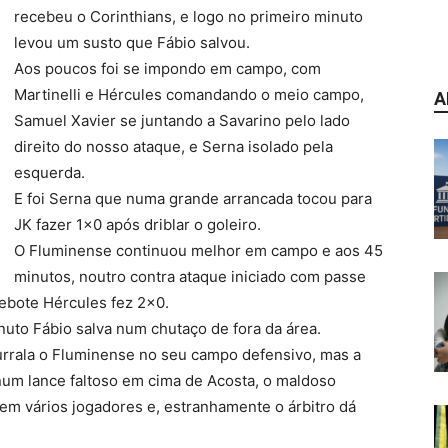
recebeu o Corinthians, e logo no primeiro minuto
levou um susto que Fábio salvou.
Aos poucos foi se impondo em campo, com
Martinelli e Hércules comandando o meio campo,
A
Samuel Xavier se juntando a Savarino pelo lado
direito do nosso ataque, e Serna isolado pela
esquerda.
E foi Serna que numa grande arrancada tocou para
JK fazer 1×0 após driblar o goleiro.
O Fluminense continuou melhor em campo e aos 45
minutos, noutro contra ataque iniciado com passe
rebote Hércules fez 2×0.
uto Fábio salva num chutaço de fora da área.
urrala o Fluminense no seu campo defensivo, mas a
 num lance faltoso em cima de Acosta, o maldoso
s em vários jogadores e, estranhamente o árbitro dá