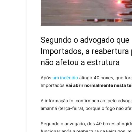
Segundo o advogado que r
Importados, a reabertura 
não afetou a estrutura
Após
um incêndio
atingir 40 boxes, que for
Importados
vai abrir normalmente nesta te
A informação foi confirmada ao pelo advoga
amanhã (terça-feira), porque o fogo não afe
Segundo o advogado, dos 40 boxes atingid
funcionar após a reabertura da Feira dos I