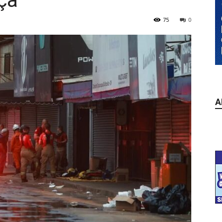
ça
75
0
A