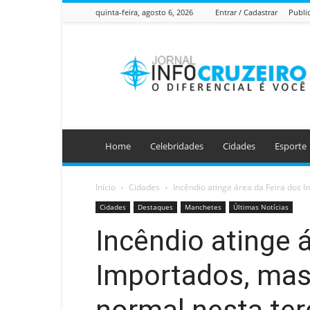
quinta-feira, agosto 6, 2026
Entrar / Cadastrar
Publi
Jornal
Info
Cruzeiro
Home
Celebridades
Cidades
Esporte
Início
Cidades
Incêndio atinge área da Feira dos 
Cidades
Destaques
Manchetes
Últimas Notícias
Incêndio atinge 
Importados, mas