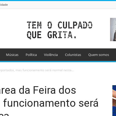
cidade
Músicas
Política
Violência
Colunistas
Quem somos
Importados, mas funcionamento será normal nesta...
área da Feira dos
 funcionamento será