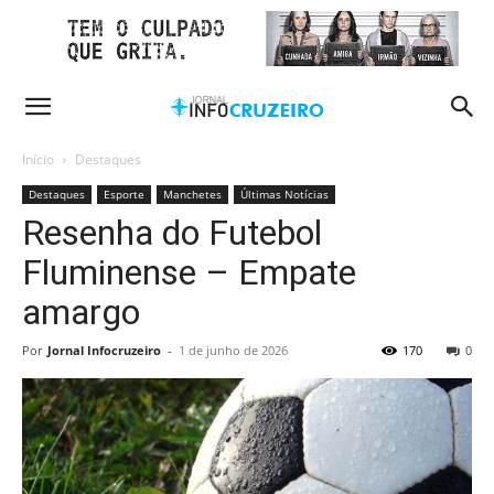
Início
Destaques
Destaques
Esporte
Manchetes
Últimas Notícias
Resenha do Futebol
Fluminense – Empate
amargo
Por
Jornal Infocruzeiro
-
1 de junho de 2026
170
0