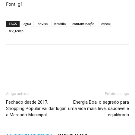
Font: g1
TAGS
agua
anvisa
brasilia
contaminação
cristal
fev_temp
Artigo anterior
Próximo artigo
Fechado desde 2017,
Energia Boa: o segredo para
Shopping Popular vai dar lugar
uma vida mais leve, saudável e
a Mercado Municipal
equilibrada