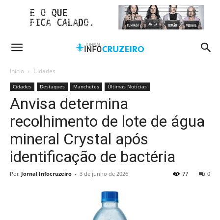
Início
Cidades
Cidades
Destaques
Manchetes
Últimas Notícias
Anvisa determina
recolhimento de lote de água
mineral Crystal após
identificação de bactéria
Por
Jornal Infocruzeiro
-
3 de junho de 2026
77
0