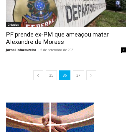
Cidades
PF prende ex-PM que ameaçou matar
Alexandre de Moraes
Jornal Infocruzeiro
-
6 de setembro de 2021
0
35
36
37