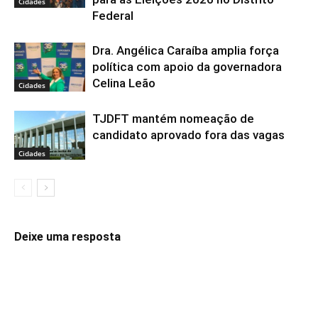
Cidades
Federal
Dra. Angélica Caraíba amplia força
política com apoio da governadora
Celina Leão
Cidades
TJDFT mantém nomeação de
candidato aprovado fora das vagas
Cidades
Deixe uma resposta