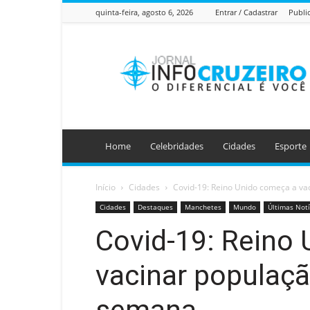
quinta-feira, agosto 6, 2026
Entrar / Cadastrar
Publi
Jornal
Info
Cruzeiro
Home
Celebridades
Cidades
Esporte
Início
Cidades
Covid-19: Reino Unido começa a v
Cidades
Destaques
Manchetes
Mundo
Últimas Notí
Covid-19: Reino
vacinar populaç