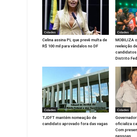
Cidades
Cidades
Celina assina PL que prevê multa de
MOBILIZA of
R$ 100 mil para vândalos no DF
reeleição de
candidatos 
Distrito Fed
Cidades
Cidades
TJDFT mantém nomeação de
Governadora
candidato aprovado fora das vagas
oficializa c
Com presen
pessoas