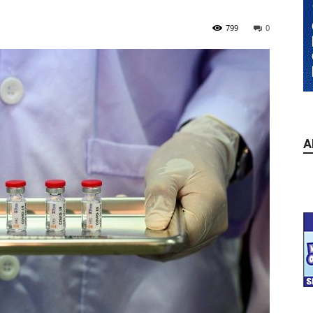
799
0
A