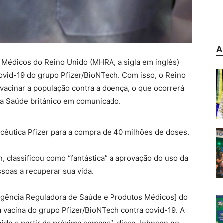
A
Médicos do Reino Unido (MHRA, a sigla em inglês)
covid-19 do grupo Pfizer/BioNTech. Com isso, o Reino
 vacinar a população contra a doença, o que ocorrerá
da Saúde britânico em comunicado.
cêutica Pfizer para a compra de 40 milhões de doses.
n, classificou como “fantástica” a aprovação do uso da
ssoas a recuperar sua vida.
a Agência Reguladora de Saúde e Produtos Médicos] do
 vacina do grupo Pfizer/BioNTech contra covid-19. A
nido a partir da próxima semana”, disse Johnson no