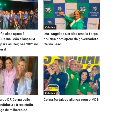
Cidades
icializa apoio à
Dra. Angélica Caraíba amplia força
 Celina Leão e lança 34
política com apoio da governadora
para as Eleições 2026 no
Celina Leão
eral
Cidades
 do DF, Celina Leão
Celina fortalece aliança com o MDB
andidatura à reeleição.
ça de milhares de