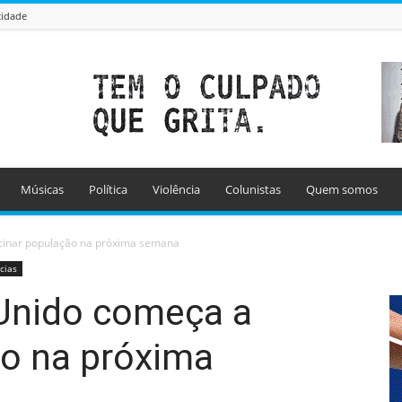
cidade
Músicas
Política
Violência
Colunistas
Quem somos
acinar população na próxima semana
cias
 Unido começa a
ão na próxima