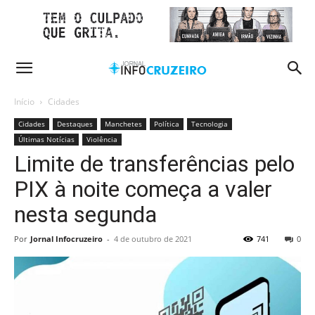
Início
Cidades
Cidades
Destaques
Manchetes
Política
Tecnologia
Últimas Notícias
Violência
Limite de transferências pelo
PIX à noite começa a valer
nesta segunda
Por
Jornal Infocruzeiro
-
4 de outubro de 2021
741
0