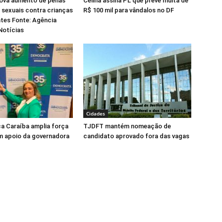
ova aumento de penas
Celina assina PL que prevê multa de
 sexuais contra crianças
R$ 100 mil para vândalos no DF
tes Fonte: Agência
Notícias
Cidades
ca Caraíba amplia força
TJDFT mantém nomeação de
m apoio da governadora
candidato aprovado fora das vagas