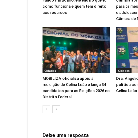
Fundo Partidário: entenda o que é,
Câmara apr
como funciona e quem tem direito
para crimes
aos recursos
e adolescen
Câmara de 
Cidades
Cidades
MOBILIZA oficializa apoio à
Dra. Angéli
reeleição de Celina Leão e lança 34
política co
candidatos para as Eleições 2026 no
Celina Leão
Distrito Federal
Deixe uma resposta