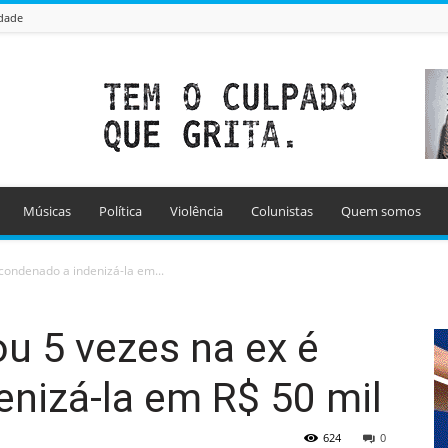
idade
Músicas
Política
Violência
Colunistas
Quem somos
condenado a indenizá-la em...
u 5 vezes na ex é
nizá-la em R$ 50 mil
624
0