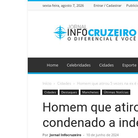
sexta-feira, agosto 7, 2026
Entrar / Cadastrar
Public
Jornal
Info
Cruzeiro
Home
Celebridades
Cidades
Esporte
Início
Cidades
Homem que atirou 5 vezes na ex é 
Cidades
Destaques
Manchetes
Últimas Notícias
Homem que atiro
condenado a inde
Por
Jornal Infocruzeiro
-
10 de junho de 2024