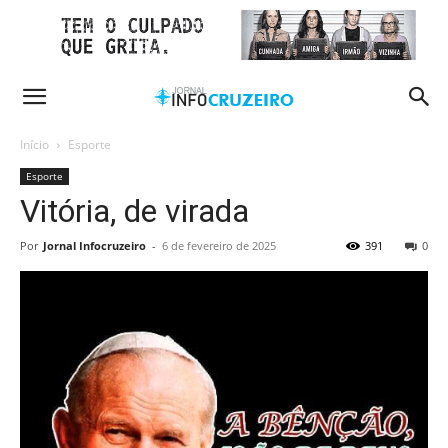
Início
Esporte
Esporte
Vitória, de virada
Por
Jornal Infocruzeiro
-
6 de fevereiro de 2025
391
0