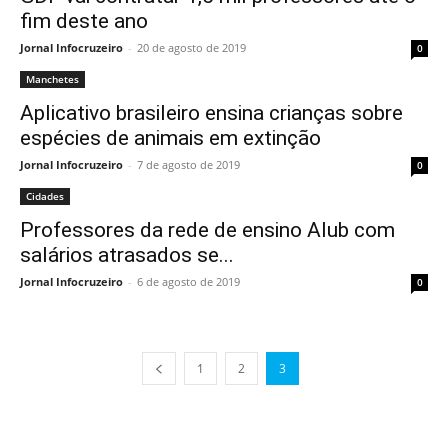
fim deste ano
Jornal Infocruzeiro
-
20 de agosto de 2019
0
Manchetes
Aplicativo brasileiro ensina crianças sobre
espécies de animais em extinção
Jornal Infocruzeiro
-
7 de agosto de 2019
0
Cidades
Professores da rede de ensino Alub com
salários atrasados se...
Jornal Infocruzeiro
-
6 de agosto de 2019
0
1
2
3