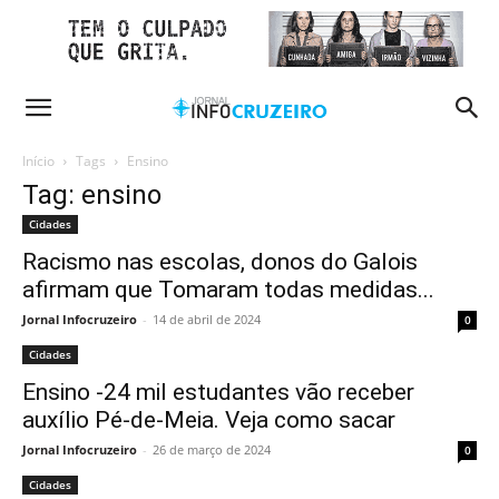
Início
Tags
Ensino
Tag: ensino
Cidades
Racismo nas escolas, donos do Galois
afirmam que Tomaram todas medidas...
Jornal Infocruzeiro
-
14 de abril de 2024
0
Cidades
Ensino -24 mil estudantes vão receber
auxílio Pé-de-Meia. Veja como sacar
Jornal Infocruzeiro
-
26 de março de 2024
0
Cidades