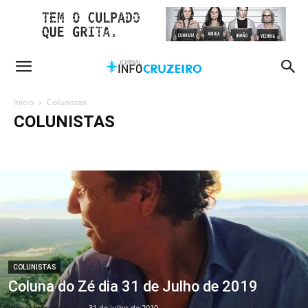
Início
Colunistas
COLUNISTAS
Ângulo Aberto
CYBER COLUNA DO MIRANDA
Márcia Souza
Secar e Nutrir
Zé
COLUNISTAS
Coluna do Zé dia 31 de Julho de 2019
Jornal Infocruzeiro
-
31 de julho de 2019