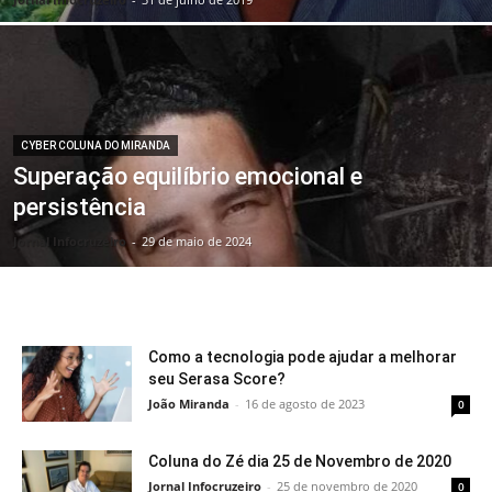
CYBER COLUNA DO MIRANDA
Superação equilíbrio emocional e
persistência
Jornal Infocruzeiro
-
29 de maio de 2024
Como a tecnologia pode ajudar a melhorar
seu Serasa Score?
João Miranda
-
16 de agosto de 2023
0
Coluna do Zé dia 25 de Novembro de 2020
Jornal Infocruzeiro
-
25 de novembro de 2020
0